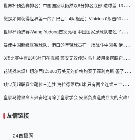
世界杯预选赛排名：中国国家队仍然以6分排名底部 进球差-13令人
震惊
您是如何获得世界第一的？巴西1-4阿根廷：Vinicius 0射击90分钟
内
世界杯预选赛-Wang Yudong首次亮相 中国国家足球队错过了世界
杯0-2
最佳中国超级联赛球队：港口的年轻球员在一场战斗中闻名 伊万放
弃了泰桑（Taishan）
3场比赛中有23张射门在底部 郭安无效传球 鸟儿被用来摆脱它
Setien痴迷于三名后卫
花钱找麻烦！切尔西以5200万美元的价格购买了菲利克斯 签了7年
并在半年内租了夏窗口
缺少英超联赛金靴位三连胜 海拉德落后6球 只有两个连续三个连续
三靴
皇家马德里令人兴奋地消除了皇家学会 安彭负责造成巨大的灾难！
友情链接
24直播网