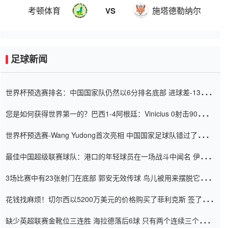
考顿体育
施塔德勒纳尔
VS
足球新闻
世界杯预选赛排名：中国国家队仍然以6分排名底部 进球差-13令人
震惊
您是如何获得世界第一的？巴西1-4阿根廷：Vinicius 0射击90分钟
内
世界杯预选赛-Wang Yudong首次亮相 中国国家足球队错过了世界
杯0-2
最佳中国超级联赛球队：港口的年轻球员在一场战斗中闻名 伊万放
弃了泰桑（Taishan）
3场比赛中有23张射门在底部 郭安无效传球 鸟儿被用来摆脱它
Setien痴迷于三名后卫
花钱找麻烦！切尔西以5200万美元的价格购买了菲利克斯 签了7年
并在半年内租了夏窗口
缺少英超联赛金靴位三连胜 海拉德落后6球 只有两个连续三个连续